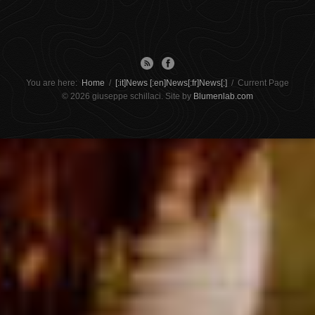
You are here:
Home
/
[:it]News [:en]News[:fr]News[:]
/
Current Page
© 2026 giuseppe schillaci. Site by
Blumenlab.com