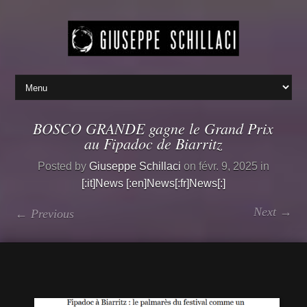
BOSCO GRANDE gagne le Grand Prix
au Fipadoc de Biarritz
Posted by
Giuseppe Schillaci
on févr. 9, 2025 in
[:it]News [:en]News[:fr]News[:]
Next →
← Previous